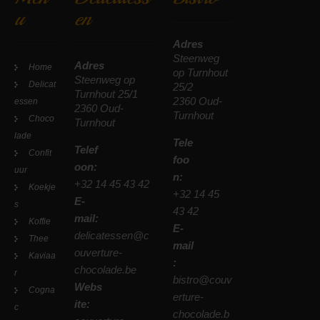
u
en
Adres
Steenweg
Adres
Home
op Turnhout
Steenweg op
Delicat
25/2
Turnhout 25/1
2360 Oud-
essen
2360 Oud-
Turnhout
Choco
Turnhout
lade
Tele
Telef
Confit
foo
oon:
uur
n:
+32 14 45 43 42
Koekje
+32 14 45
E-
s
43 42
mail:
Koffie
E-
delicatessen@c
Thee
mail
ouverture-
Kaviaa
:
chocolade.be
r
bistro@couv
Webs
Cogna
erture-
ite:
c
chocolade.b