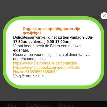
Post
×
←
Chocolade biscuit
Frangipane taart
→
navigation
Archives
Opgelet onze
openingsuren
zijn
gewijzigd!
Delicatessenwinkel: dinsdag tem vrijdag
9.00u-
17.30uur
, zaterdag
9.00-17.00uur
juli 2022
Vanaf heden heeft de Bistro een nieuwe
eigenaar.
maart 2020
Reserveren voor ontbijt, lunch of diner kan via
onderstaande link!
Meta
https://www.bistro-noalie.be/contactus
https://www.facebook.com/people/Bistro-
Noalie/61583656535306/
Volg Bistro Noalie.
Login
Men
Delicatess
Bistro