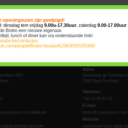
Chocolade mouss
ze
openingsuren
zijn gewijzigd!
: dinsdag tem vrijdag
9.00u-17.30uur
, zaterdag
9.00-17.00uur
de Bistro een nieuwe eigenaar.
bijt, lunch of diner kan via onderstaande link!
noalie.be/contactus
ook.com/people/Bistro-Noalie/61583656535306/
sen
Bistro
Adres
urnhout 25/1
Steenweg op Turnhout 2
hout
2360 Oud-Turnhout
Telefoon:
42
+32 14 45 43 42
E-mail:
couverture-chocolade.be
bistro@couverture-choc
Website:
colade.be/delicatessen
couverture-chocolade.be