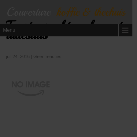
Toast gerookte zalm met
dillesaus
Menu
juli 24, 2016
|
Geen reacties