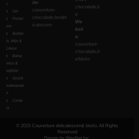
ite:
c
chocolade.b
couverture-
Gin
e
chocolade.be/del
Porsel
We
icatessen
ein
bsit
Bubbe
e:
ls, Wijn &
couverture-
Likeur
chocolade.b
Balsa
e/bistro
mico &
olijfolie
Gesch
enkmande
n
Conta
ct
© 2015 Couverture delicatessen& bistro. All Rights
Reserved
Design by WayNet Inc.