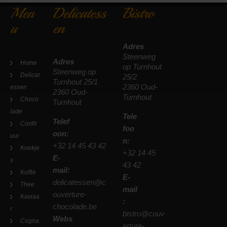
Men
Delicatess
Bistro
u
en
Adres
Steenweg
Adres
Home
op Turnhout
Steenweg op
Delicat
25/2
Turnhout 25/1
2360 Oud-
essen
2360 Oud-
Turnhout
Choco
Turnhout
lade
Tele
Telef
Confit
foo
oon:
uur
n:
+32 14 45 43 42
Koekje
+32 14 45
E-
s
43 42
mail:
Koffie
E-
delicatessen@c
Thee
mail
ouverture-
Kaviaa
:
chocolade.be
r
bistro@couv
Webs
Cogna
erture-