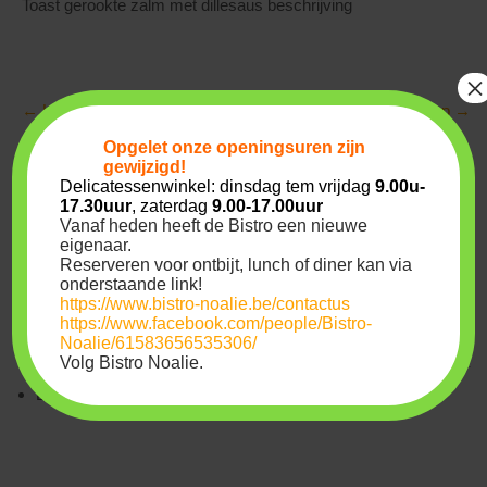
Toast gerookte zalm met dillesaus beschrijving
×
Post
←
Lauwwarme salade met gegrilde kip
Tomatenroomsoep
→
navigation
Opgelet onze
openingsuren
zijn
Archives
gewijzigd!
Delicatessenwinkel: dinsdag tem vrijdag
9.00u-
17.30uur
, zaterdag
9.00-17.00uur
Vanaf heden heeft de Bistro een nieuwe
juli 2022
eigenaar.
Reserveren voor ontbijt, lunch of diner kan via
maart 2020
onderstaande link!
https://www.bistro-noalie.be/contactus
Meta
https://www.facebook.com/people/Bistro-
Noalie/61583656535306/
Volg Bistro Noalie.
Login