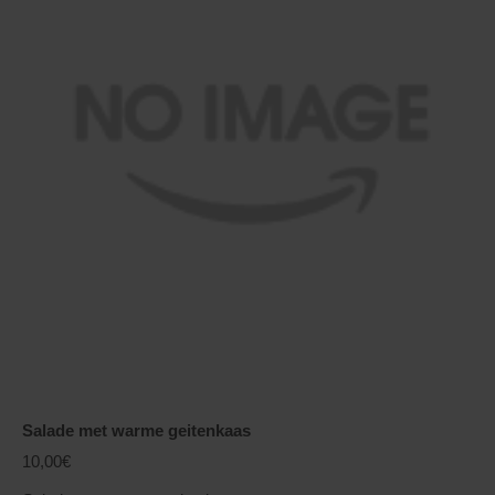
Salade met warme geitenkaas
10,00€