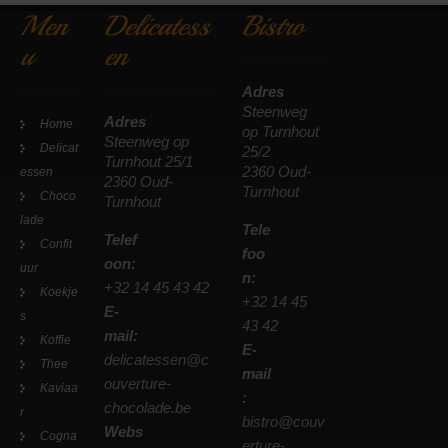
Men
Delicatess
Bistro
u
en
Adres
Steenweg
Adres
Home
op Turnhout
Steenweg op
Delicat
25/2
Turnhout 25/1
2360 Oud-
essen
2360 Oud-
Turnhout
Choco
Turnhout
lade
Tele
Telef
Confit
foo
oon:
uur
n:
+32 14 45 43 42
Koekje
+32 14 45
E-
s
43 42
mail:
Koffie
E-
delicatessen@c
Thee
mail
ouverture-
Kaviaa
:
chocolade.be
r
bistro@couv
Webs
Cogna
erture-