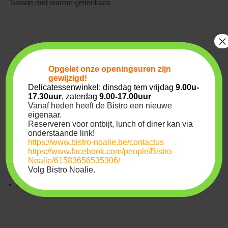
Salade met warme geitenkaas
×
Post
←
Couvertureburger
Kippenvidés met puree
→
navigation
Opgelet onze
openingsuren
zijn
Archives
gewijzigd!
Delicatessenwinkel: dinsdag tem vrijdag
9.00u-
17.30uur
, zaterdag
9.00-17.00uur
Vanaf heden heeft de Bistro een nieuwe
juli 2022
eigenaar.
Reserveren voor ontbijt, lunch of diner kan via
maart 2020
onderstaande link!
https://www.bistro-noalie.be/contactus
Meta
https://www.facebook.com/people/Bistro-
Noalie/61583656535306/
Volg Bistro Noalie.
Login