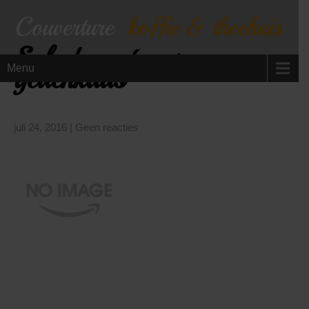
Salade met warme
geitenkaas
Menu
juli 24, 2016
|
Geen reacties