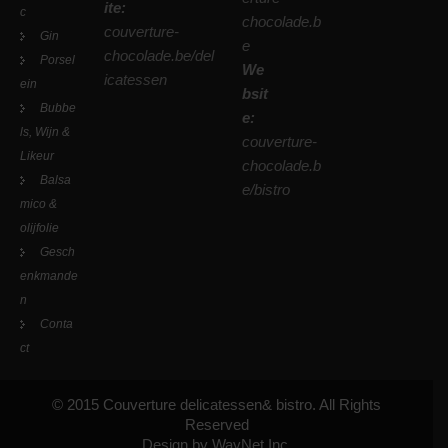
ite:
c
chocolade.b
couverture-
Gin
e
chocolade.be/del
Porsel
We
icatessen
ein
bsit
Bubbe
e:
ls, Wijn &
couverture-
Likeur
chocolade.b
Balsa
e/bistro
mico &
olijfolie
Gesch
enkmande
n
Conta
ct
© 2015 Couverture delicatessen& bistro. All Rights
Reserved
Design by WayNet Inc.