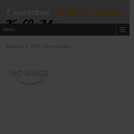
Koffie Maragogype
Menu
augustus 2, 2016
|
Geen reacties