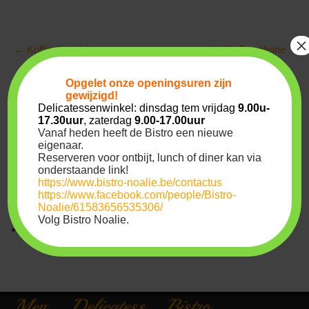
Post
×
←
Koffie Special
Koffie Decafeïne
→
navigation
Archives
Opgelet onze
openingsuren
zijn
gewijzigd!
Delicatessenwinkel: dinsdag tem vrijdag
9.00u-
17.30uur
, zaterdag
9.00-17.00uur
juli 2022
Vanaf heden heeft de Bistro een nieuwe
eigenaar.
maart 2020
Reserveren voor ontbijt, lunch of diner kan via
onderstaande link!
Meta
https://www.bistro-noalie.be/contactus
https://www.facebook.com/people/Bistro-
Noalie/61583656535306/
Volg Bistro Noalie.
Login
Men
Delicatess
Bistro