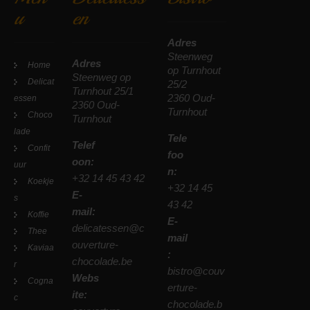
u
en
Adres
Steenweg
Adres
Home
op Turnhout
Steenweg op
Delicat
25/2
Turnhout 25/1
2360 Oud-
essen
2360 Oud-
Turnhout
Choco
Turnhout
lade
Tele
Telef
Confit
foo
oon:
uur
n:
+32 14 45 43 42
Koekje
+32 14 45
E-
s
43 42
mail:
Koffie
E-
delicatessen@c
Thee
mail
ouverture-
Kaviaa
:
chocolade.be
r
bistro@couv
Webs
Cogna
erture-
ite:
c
chocolade.b