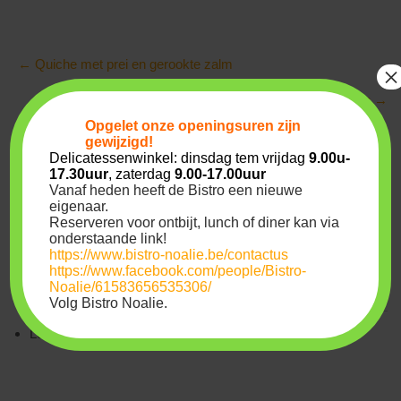
Post
←
Quiche met prei en gerookte zalm
×
navigation
Boterham met boerenhesp
→
Opgelet onze
openingsuren
zijn
Archives
gewijzigd!
Delicatessenwinkel: dinsdag tem vrijdag
9.00u-
17.30uur
, zaterdag
9.00-17.00uur
Vanaf heden heeft de Bistro een nieuwe
juli 2022
eigenaar.
Reserveren voor ontbijt, lunch of diner kan via
maart 2020
onderstaande link!
https://www.bistro-noalie.be/contactus
Meta
https://www.facebook.com/people/Bistro-
Noalie/61583656535306/
Volg Bistro Noalie.
Login