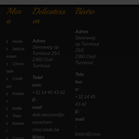
Men
Delicatess
Bistro
u
en
Adres
Steenweg
Adres
Home
op Turnhout
Steenweg op
Delicat
25/2
Turnhout 25/1
2360 Oud-
essen
2360 Oud-
Turnhout
Choco
Turnhout
lade
Tele
Telef
Confit
foo
oon:
uur
n:
+32 14 45 43 42
Koekje
+32 14 45
E-
s
43 42
mail:
Koffie
E-
delicatessen@c
Thee
mail
ouverture-
Kaviaa
:
chocolade.be
r
bistro@couv
Webs
Cogna