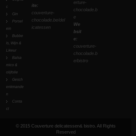
erture-
ite:
c
chocolade.b
couverture-
Gin
e
chocolade.be/del
Porsel
We
icatessen
ein
bsit
Bubbe
e:
ls, Wijn &
couverture-
Likeur
chocolade.b
Balsa
e/bistro
mico &
olijfolie
Gesch
enkmande
n
Conta
ct
© 2015 Couverture delicatessen& bistro. All Rights
Reserved