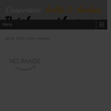
Boterham met kaas
Menu
juli 24, 2016
|
Geen reacties